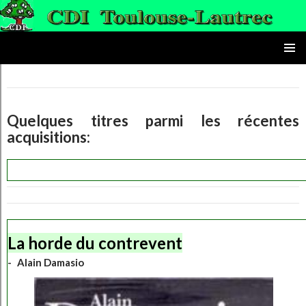
le CDI du lycée Toulouse-Lautrec
ALLER AU CONTENU PRINC
MENU
PRINCI
Quelques titres parmi les récentes
acquisitions:
La horde du contrevent
Alain Damasio