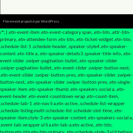
Fièrement propulsé par WordPress
/*; } .etn-event-item .etn-event-category span, .etn-btn, .attr-btn-
primary, .etn-attendee-form .etn-btn, .etn-ticket-widget .etn-btn,
.schedule-list-1 .schedule-header, .speaker-style4 .etn-speaker-
content .etn-title a, .etn-speaker-details3 .speaker-title-info, .etn-
event-slider .swiper-pagination-bullet, .etn-speaker-slider
.swiper-pagination-bullet, .etn-event-slider .swiper-button-next,
.etn-event-slider .swiper-button-prev, .etn-speaker-slider .swiper-
button-next, .etn-speaker-slider .swiper-button-prev, .etn-single-
speaker-item .etn-speaker-thumb .etn-speakers-social a, .etn-
event-header .etn-event-countdown-wrap .etn-count-item,
.schedule-tab-1 .etn-nav li a.etn-active, .schedule-list-wrapper
.schedule-listing.multi-schedule-list .schedule-slot-time, .etn-
speaker-item.style-3 .etn-speaker-content .etn-speakers-social a,
.event-tab-wrapper ul li a.etn-tab-a.etn-active, .etn-btn,
button.etn-btn.etn-btn-primary, .etn-schedule-style-3 ul li:before,