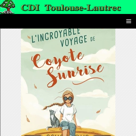
le CDI du lycée Toulouse-Lautrec
ALLER AU CONTENU PRINC
MENU
PRINCI