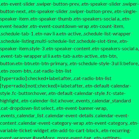
.etn-event-slider .swiper-button-prev, .etn-speaker-slider .swiper-
button-next, .etn-speaker-slider .swiper-button-prev, .etn-single-
speaker-item .etn-speaker-thumb .etn-speakers-social a, .etn-
event-header .etn-event-countdown-wrap .etn-count-item,
.schedule-tab-1 .etn-nav li a.etn-active, .schedule-list-wrapper
.schedule-listing.multi-schedule-list .schedule-slot-time, .etn-
speaker-item.style-3 .etn-speaker-content .etn-speakers-social a,
.event-tab-wrapper ul li a.etn-tab-a.etn-active, .etn-btn,
button.etn-btn.etn-btn-primary, .etn-schedule-style-3 ul li:before,
.etn-zoom-btn, .cat-radio-btn-list
[type=radio]:checked+label:after, .cat-radio-btn-list
[type=radio]:not(:checked)+label:after, .etn-default-calendar-
style .fc-button:hover, .etn-default-calendar-style .fc-state-
highlight, .etn-calender-list a:hover, .events_calendar_standard
.cat-dropdown-list select, .etn-event-banner-wrap,
.events_calendar_list .calendar-event-details .calendar-event-
content .calendar-event-category-wrap .etn-event-category, .etn-
variable-ticket-widget .etn-add-to-cart-block, .etn-recurring-
event-wrapper #seeMore, .more-event-tag, .etn-settings-