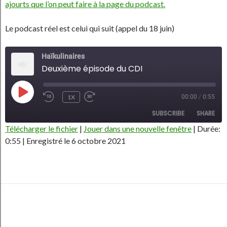
ajourts que l’on peut faire à la page du podcast.
Le podcast réel est celui qui suit (appel du 18 juin)
Haïkulinaires
Deuxième épisode du CDI
PLAY
1X
00:00
/
0:55
REWIND
FAST
EPISODE
10
FORWARD
SUBSCRIBE
SHARE
SECONDS
30
SECONDS
Télécharger le fichier
|
Jouer dans une nouvelle fenêtre
|
Durée:
0:55
|
Enregistré le 6 octobre 2021
SHARE
RSS FEED
LINK
EMBED