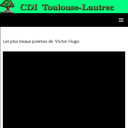
le CDI du lycée Toulouse-Lautrec
ALLER AU CONTENU PRINC
MENU
PRINCI
Les plus beaux poèmes de Victor Hugo