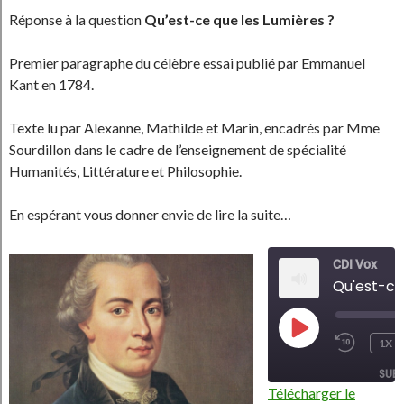
Réponse à la question
Qu’est-ce que les Lumières ?
Premier paragraphe du célèbre essai publié par Emmanuel
Kant en 1784.
Texte lu par Alexanne, Mathilde et Marin, encadrés par Mme
Sourdillon dans le cadre de l’e
nseignement de spécialité
Humanités, Littérature et Philosophie.
En espérant vous donner envie de lire la suite…
CDI Vox
Qu'est-ce
PLAY
1X
EPISODE
REWIN
10
SUB
SECON
Télécharger le