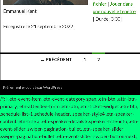
fichier
|
Jouer dans
SHARE
RSS FEED
Emmanuel Kant
une nouvelle fenêtre
LINK
|
Durée: 3:30
|
Enregistré le 21 septembre 2022
EMBED
Navigation
← PRÉCÉDENT
1
2
au
sein
Fièrement propulsé par WordPress
des
/*; } .etn-event-item .etn-event-category span, .etn-btn, .attr-btn-
articles
primary, .etn-attendee-form .etn-btn, .etn-ticket-widget .etn-btn,
.schedule-list-1 .schedule-header, .speaker-style4 .etn-speaker-
content .etn-title a, .etn-speaker-details3 .speaker-title-info, .etn-
event-slider .swiper-pagination-bullet, .etn-speaker-slider
.swiper-pagination-bullet, .etn-event-slider .swiper-button-next,